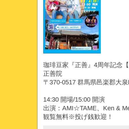
珈琲豆家『正善』4周年記念【正
正善院
〒370-0517 群馬県邑楽郡大泉
14:30 開場/15:00 開演
出演：AMI☆TAME、Ken & Me
観覧無料※投げ銭歓迎！