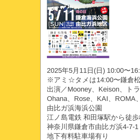
2025年5月11日(日) 10:00〜16:
※アミ☆タメは14:00〜鎌
出演／Mooney、Keison、
Ohana、Rose、KAI、ROM
由比ガ浜海浜公園
江ノ島電鉄 和田塚駅から徒歩8
神奈川県鎌倉市由比ガ浜4-7-1
地下有料駐車場有り