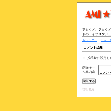
アミタメ、アミタメ
ドのライブスケジ
カレンダー
予定一
コメント編集
投稿時に設定し
削除キー
作業内容
管理者用