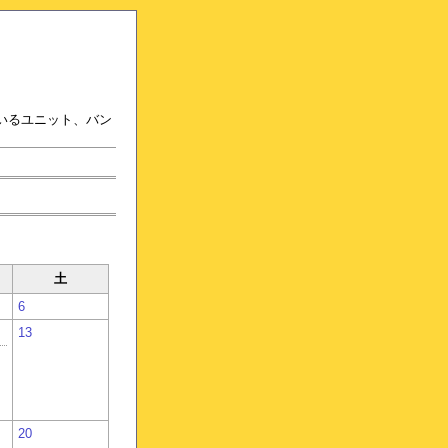
いるユニット、バン
土
6
13
20