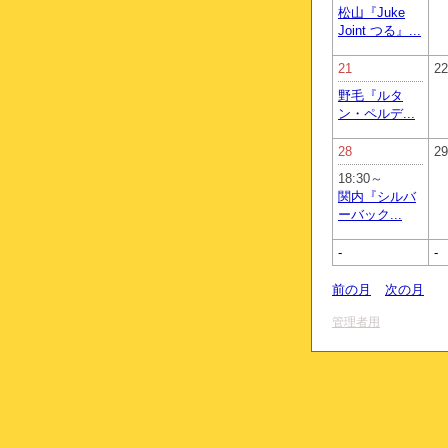
松山『Juke
Joint つる』...
21
22
野毛『ルタ
ン・ペルデ...
28
29
18:30～
関内『シルバ
ーバック...
-
-
前の月
次の月
管理者用