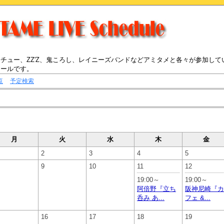
チュー、ZZ'Z、鬼ころし、レイニーズバンドなどアミタメと各々が参加して
ュールです。
覧
予定検索
月
火
水
木
金
2
3
4
5
9
10
11
12
19:00～
19:00～
阿倍野『立ち
阪神尼崎『カ
呑み あ...
フェ &...
16
17
18
19