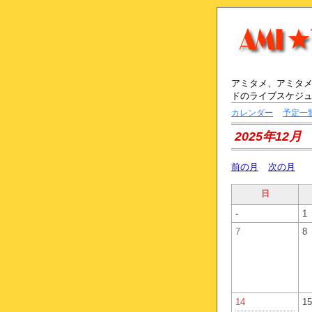
アミタメ、アミタメ
ドのライブスケジ
カレンダー
予定一
2025年12月
前の月
次の月
日
-
1
7
8
14
15